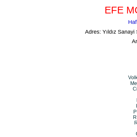
EFE M
Haf
Adres: Yıldız Sanayi
A
Vol
Me
C
P
R
R